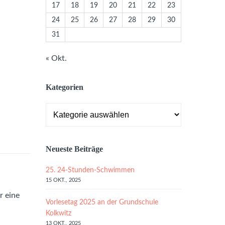
17
18
19
20
21
22
23
24
25
26
27
28
29
30
31
« Okt.
Kategorien
Kategorien
Neueste Beiträge
25. 24-Stunden-Schwimmen
15 OKT., 2025
r eine
Vorlesetag 2025 an der Grundschule
Kolkwitz
13 OKT., 2025