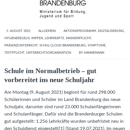
5. AUGUST 2021
ALLGEMEIN
AKTIONSPROGRAMM
,
DIGITALISIERUNG
,
HYGIENEREGELN
,
IMPFEN
,
LEHRKRÄFTE
,
MASKENPFLICHT
,
PRÄSENZUNTERRICHT
,
SCHUL-CLOUD BRANDENBURG
,
SYMPTOME
,
TESTPFLICHT
,
UNTERRICHTSORGANISATION
BY
HANNEMANN
Schule im Normalbetrieb – gut
vorbereitet ins neue Schuljahr
Am Montag (9. August 2021) beginnt für rund 298.000
Schülerinnen und Schüler im Land Brandenburg das neue
Schuljahr, darunter sind rund 23.000 Schulanfängerinnen
und Schulanfänger. Dafür sind die Brandenburger Schulen
gut aufgestellt: 1.256 Lehrkräfte wurden unbefristet neu in
den Schuldienst eingestellt[1] (Stand 19.07.2021). Im neuen