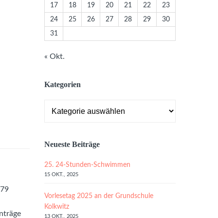
17
18
19
20
21
22
23
24
25
26
27
28
29
30
31
« Okt.
Kategorien
Kategorien
Neueste Beiträge
25. 24-Stunden-Schwimmen
15 OKT., 2025
279
Vorlesetag 2025 an der Grundschule
Kolkwitz
nträge
13 OKT., 2025