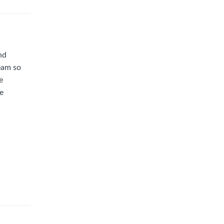
nd
eam so
e
e