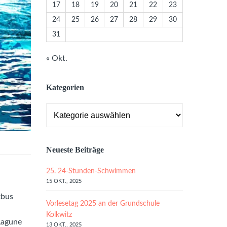
17
18
19
20
21
22
23
24
25
26
27
28
29
30
31
« Okt.
Kategorien
Kategorien
Neueste Beiträge
25. 24-Stunden-Schwimmen
15 OKT., 2025
tbus
Vorlesetag 2025 an der Grundschule
Kolkwitz
Lagune
13 OKT., 2025