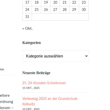
17
18
19
20
21
22
23
24
25
26
27
28
29
30
31
« Okt.
Kategorien
Kategorien
ANN
Neueste Beiträge
25. 24-Stunden-Schwimmen
15 OKT., 2025
eitere
Vorlesetag 2025 an der Grundschule
rordnung
Kolkwitz
lassen –
13 OKT., 2025