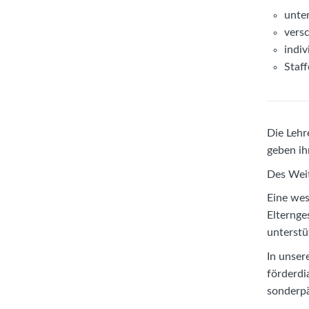
unter
vers
indiv
Staf
Die Lehr
geben ih
Des Weit
Eine wes
Elternge
unterstü
In unser
förderdi
sonderpä