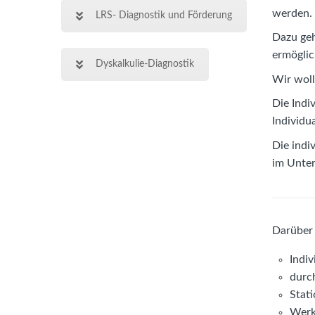
werden.
LRS- Diagnostik und Förderung
Dazu geh
ermöglic
Dyskalkulie-Diagnostik
Wir woll
Die Indi
Individu
Die indi
im Unter
Darüber 
Indiv
durc
Stati
Werk