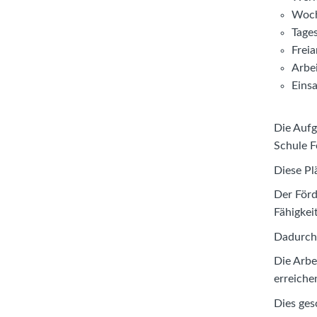
Woch
Tage
Freia
Arbei
Eins
Die Aufg
Schule F
Diese Pl
Der Förd
Fähigkei
Dadurch 
Die Arbe
erreiche
Dies ges