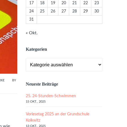
17
18
19
20
21
22
23
24
25
26
27
28
29
30
31
« Okt.
Kategorien
Kategorien
RKE
BY
Neueste Beiträge
25. 24-Stunden-Schwimmen
15 OKT., 2025
Vorlesetag 2025 an der Grundschule
Kolkwitz
n wie
13 OKT., 2025