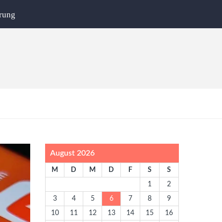
rung
August 2026
M
D
M
D
F
S
S
1
2
3
4
5
6
7
8
9
10
11
12
13
14
15
16