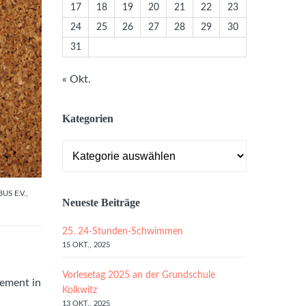
17
18
19
20
21
22
23
24
25
26
27
28
29
30
31
« Okt.
Kategorien
Kategorien
S E.V.
,
Neueste Beiträge
25. 24-Stunden-Schwimmen
15 OKT., 2025
Vorlesetag 2025 an der Grundschule
gement in
Kolkwitz
13 OKT., 2025