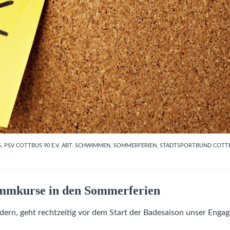
G
,
PSV COTTBUS 90 E.V. ABT. SCHWIMMEN
,
SOMMERFERIEN
,
STADTSPORTBUND COTTBU
immkurse in den Sommerferien
rn, geht rechtzeitig vor dem Start der Badesaison unser Enga