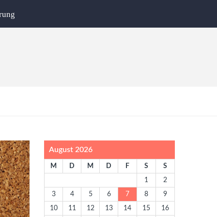
rung
August 2026
M
D
M
D
F
S
S
1
2
3
4
5
6
7
8
9
10
11
12
13
14
15
16