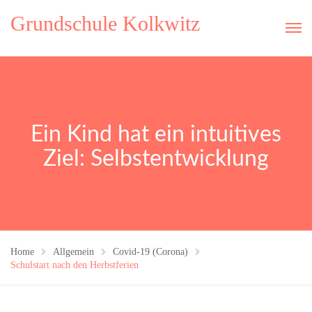
Grundschule Kolkwitz
Ein Kind hat ein intuitives
Ziel: Selbstentwicklung
Home
Allgemein
Covid-19 (Corona)
Schulstart nach den Herbstferien