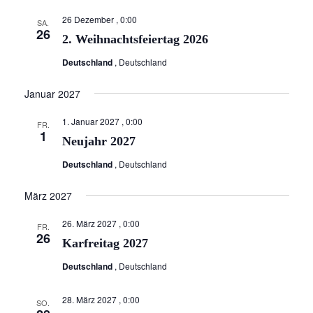
c
n
h
26 Dezember , 0:00
SA.
S
26
t
2. Weihnachtsfeiertag 2026
u
e
Deutschland
, Deutschland
n
c
-
h
Januar 2027
N
e
a
1. Januar 2027 , 0:00
FR.
1
u
v
Neujahr 2027
i
n
Deutschland
, Deutschland
g
d
a
März 2027
A
t
n
26. März 2027 , 0:00
i
FR.
26
Karfreitag 2027
o
s
n
i
Deutschland
, Deutschland
c
28. März 2027 , 0:00
SO.
h