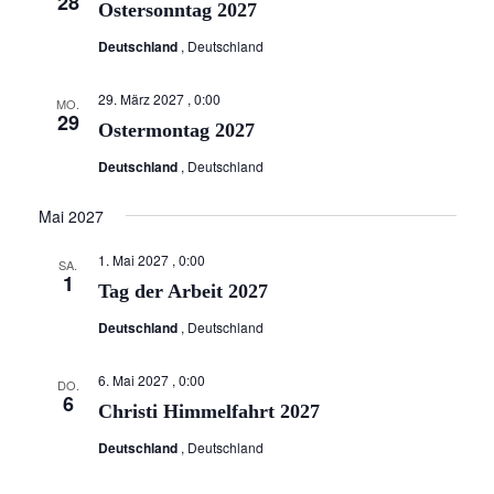
28
Ostersonntag 2027
t
Deutschland
, Deutschland
e
n
29. März 2027 , 0:00
MO.
29
Ostermontag 2027
,
N
Deutschland
, Deutschland
a
Mai 2027
v
1. Mai 2027 , 0:00
SA.
i
1
Tag der Arbeit 2027
g
Deutschland
, Deutschland
a
t
6. Mai 2027 , 0:00
DO.
6
i
Christi Himmelfahrt 2027
o
Deutschland
, Deutschland
n