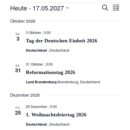
Veranstaltungen
Heute
 - 
17.05.2027
V
V
S
L
u
e
e
i
D
c
Oktober 2026
r
s
a
h
r
t
a
e
t
e
3 Oktober , 0:00
a
SA.
n
3
u
Tag der Deutschen Einheit 2026
n
s
m
t
Deutschland
, Deutschland
s
w
a
ä
t
31 Oktober , 0:00
l
SA.
h
31
a
t
Reformationstag 2026
l
l
u
e
Land Brandenburg
Brandenburg, Deutschland
n
t
n
g
Dezember 2026
.
u
A
n
25 Dezember , 0:00
n
FR.
25
1. Weihnachtsfeiertag 2026
g
s
i
e
Deutschland
, Deutschland