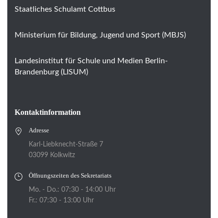
n
i
Staatliches Schulamt Cottbus
c
Ministerium für Bildung, Jugend und Sport (MBJS)
h
t
Landesinstitut für Schule und Medien Berlin-
e
Brandenburg (LISUM)
n
,
Kontaktinformation
N
a
Adresse
v
Karl-Liebknecht-Straße 7
03099 Kolkwitz
i
g
Öffnungszeiten des Sekretariats
a
Mo. - Do.: 07:30 - 14:00 Uhr
Fr.: 07:30 - 13:00 Uhr
t