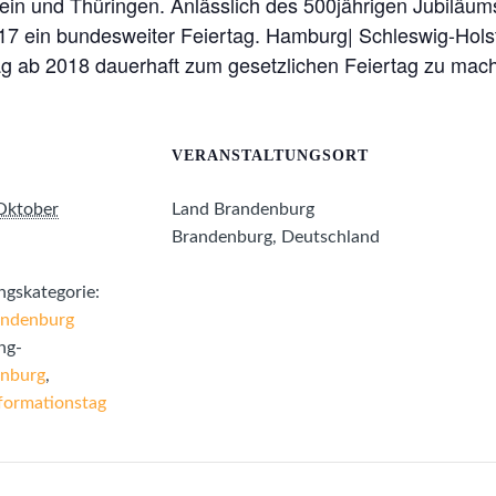
ein und Thüringen. Anlässlich des 500jährigen Jubiläum
17 ein bundesweiter Feiertag. Hamburg| Schleswig-Hol
ag ab 2018 dauerhaft zum gesetzlichen Feiertag zu mac
VERANSTALTUNGSORT
Oktober
Land Brandenburg
Brandenburg
,
Deutschland
ngskategorie:
andenburg
ng-
nburg
,
formationstag