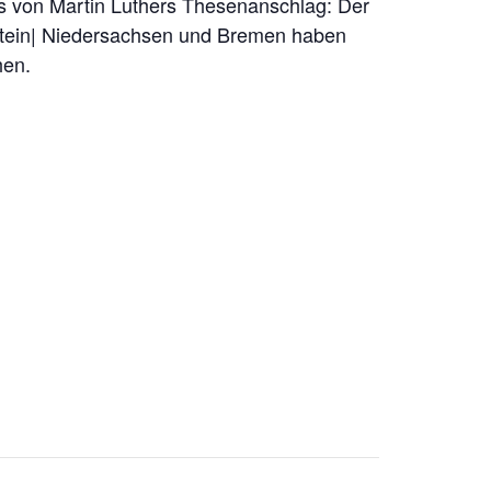
s von Martin Luthers Thesenanschlag: Der
stein| Niedersachsen und Bremen haben
hen.