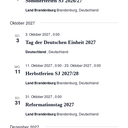
Sommerferien SJ 2026/27
n
Land Brandenburg
Brandenburg, Deutschland
,
N
Oktober 2027
a
3. Oktober 2027 , 0:00
SO.
v
3
Tag der Deutschen Einheit 2027
i
Deutschland
, Deutschland
g
a
11. Oktober 2027 , 0:00
-
23. Oktober 2027 , 0:00
MO.
11
Herbstferien SJ 2027/28
t
i
Land Brandenburg
Brandenburg, Deutschland
o
31. Oktober 2027 , 0:00
SO.
n
31
Reformationstag 2027
Land Brandenburg
Brandenburg, Deutschland
Dezember 2027