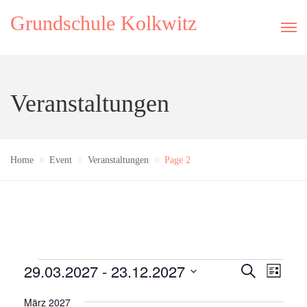
Grundschule Kolkwitz
Veranstaltungen
Home
Event
Veranstaltungen
Page 2
Veranstaltungen
29.03.2027
 - 
23.12.2027
V
V
S
L
u
e
e
i
D
c
März 2027
r
s