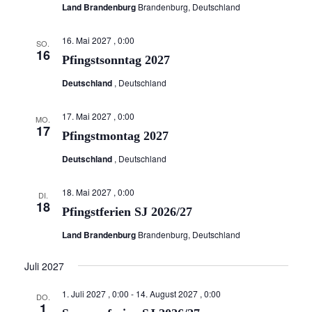
Land Brandenburg
Brandenburg, Deutschland
n
c
-
h
16. Mai 2027 , 0:00
SO.
N
16
e
Pfingstsonntag 2027
a
u
Deutschland
, Deutschland
v
i
n
17. Mai 2027 , 0:00
g
MO.
d
17
Pfingstmontag 2027
a
A
t
Deutschland
, Deutschland
n
i
o
s
18. Mai 2027 , 0:00
DI.
18
n
i
Pfingstferien SJ 2026/27
c
Land Brandenburg
Brandenburg, Deutschland
h
Juli 2027
t
1. Juli 2027 , 0:00
-
14. August 2027 , 0:00
e
DO.
1