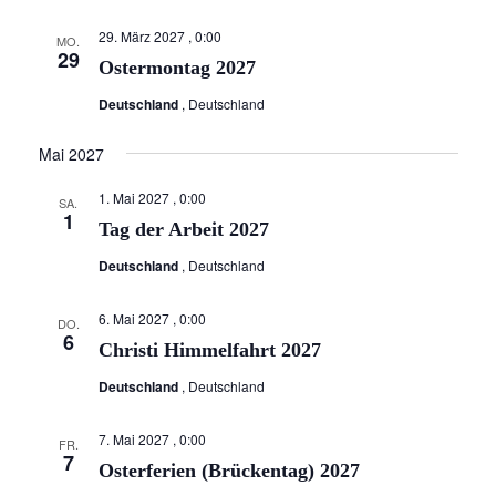
a
h
r
t
a
e
t
e
29. März 2027 , 0:00
a
MO.
n
29
u
Ostermontag 2027
n
s
m
t
Deutschland
, Deutschland
s
w
a
ä
t
Mai 2027
l
h
a
t
l
1. Mai 2027 , 0:00
SA.
l
u
1
e
Tag der Arbeit 2027
n
t
n
Deutschland
, Deutschland
g
.
u
A
n
6. Mai 2027 , 0:00
n
DO.
6
Christi Himmelfahrt 2027
g
s
i
e
Deutschland
, Deutschland
c
n
h
7. Mai 2027 , 0:00
FR.
S
7
t
Osterferien (Brückentag) 2027
u
e