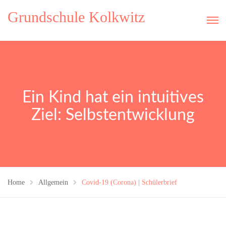
Grundschule Kolkwitz
Ein Kind hat ein intuitives
Ziel: Selbstentwicklung
Home
Allgemein
Covid-19 (Corona) | Schülerbrief