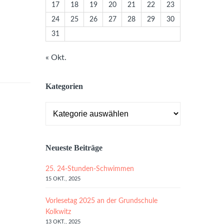
17
18
19
20
21
22
23
24
25
26
27
28
29
30
31
« Okt.
Kategorien
Kategorien
Neueste Beiträge
25. 24-Stunden-Schwimmen
15 OKT., 2025
Vorlesetag 2025 an der Grundschule
Kolkwitz
13 OKT., 2025