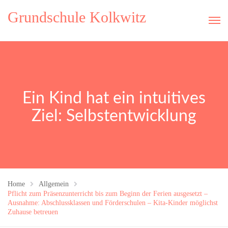
Grundschule Kolkwitz
Ein Kind hat ein intuitives
Ziel: Selbstentwicklung
Home
Allgemein
Pflicht zum Präsenzunterricht bis zum Beginn der Ferien ausgesetzt –
Ausnahme: Abschlussklassen und Förderschulen – Kita-Kinder möglichst
Zuhause betreuen