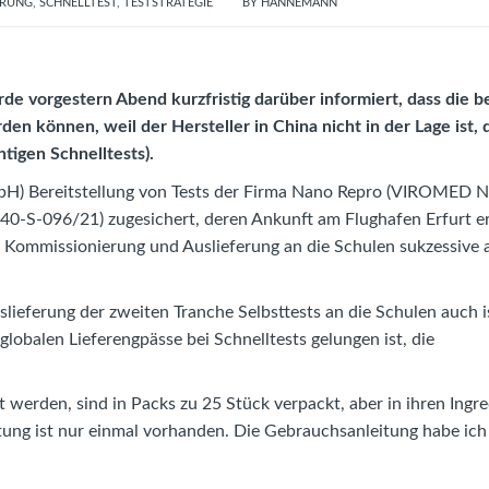
ERUNG
,
SCHNELLTEST
,
TESTSTRATEGIE
BY
HANNEMANN
de vorgestern Abend kurzfristig darüber informiert, dass die b
en können, weil der Hersteller in China nicht in der Lage ist, 
tigen Schnelltests).
mbH) Bereitstellung von Tests der Firma Nano Repro (VIROMED 
640-S-096/21) zugesichert, deren Ankunft am Flughafen Erfurt e
ie Kommissionierung und Auslieferung an die Schulen sukzessive
lieferung der zweiten Tranche Selbsttests an die Schulen auch i
 globalen Lieferengpässe bei Schnelltests gelungen ist, die
 werden, sind in Packs zu 25 Stück verpackt, aber in ihren Ingr
itung ist nur einmal vorhanden. Die Gebrauchsanleitung habe ich