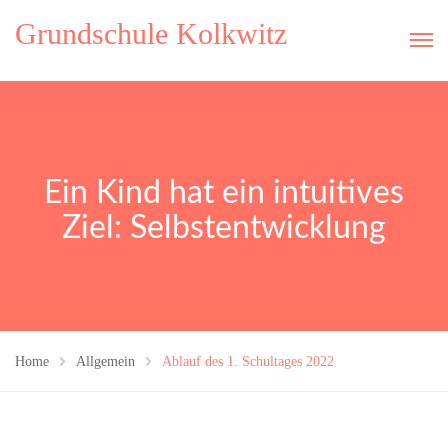
Grundschule Kolkwitz
Ein Kind hat ein intuitives
Ziel: Selbstentwicklung
Home
Allgemein
Ablauf des 1. Schultages 2022