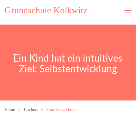
Grundschule Kolkwitz
Ein Kind hat ein intuitives
Ziel: Selbstentwicklung
Home
Teachers
Frau Kretzschmar