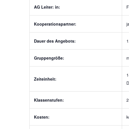
AG Leiter: in:
F
Kooperationspartner:
j
Dauer des Angebots:
1
Gruppengröße:
m
1
Zeiteinheit:
D
Klassenstufen:
2
Kosten:
k